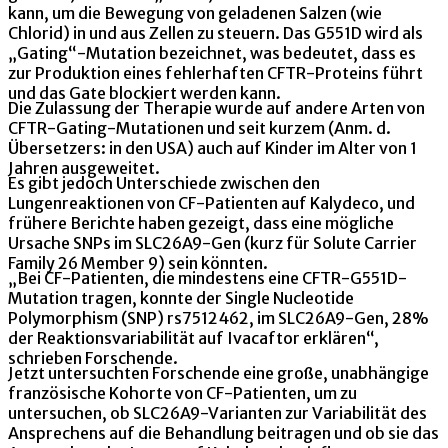
kann, um die Bewegung von geladenen Salzen (wie
Chlorid) in und aus Zellen zu steuern. Das G551D wird als
„Gating“-Mutation bezeichnet, was bedeutet, dass es
zur Produktion eines fehlerhaften CFTR-Proteins führt
und das Gate blockiert werden kann.
Die Zulassung der Therapie wurde auf andere Arten von
CFTR-Gating-Mutationen und seit kurzem (Anm. d.
Übersetzers: in den USA) auch auf Kinder im Alter von 1
Jahren ausgeweitet.
Es gibt jedoch Unterschiede zwischen den
Lungenreaktionen von CF-Patienten auf Kalydeco, und
frühere Berichte haben gezeigt, dass eine mögliche
Ursache SNPs im SLC26A9-Gen (kurz für Solute Carrier
Family 26 Member 9) sein könnten.
„Bei CF-Patienten, die mindestens eine CFTR-G551D-
Mutation tragen, konnte der Single Nucleotide
Polymorphism (SNP) rs7512462, im SLC26A9-Gen, 28%
der Reaktionsvariabilität auf Ivacaftor erklären“,
schrieben Forschende.
Jetzt untersuchten Forschende eine große, unabhängige
französische Kohorte von CF-Patienten, um zu
untersuchen, ob SLC26A9-Varianten zur Variabilität des
Ansprechens auf die Behandlung beitragen und ob sie das