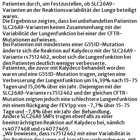
Patienten durch, um festzustellen, ob SLC26A9-
Varianten an der Reaktionsvariabilität der Lunge beteiligt
waren.
Die Ergebnisse zeigten, dass bei unbehandelten Patienten
SLC26A9-Varianten keinen Zusammenhang mit der
Variabilität der Lungenfunktion bei einer der CFTR-
Mutationen aufwiesen.
Bei Patienten mit mindestens einer G551D-Mutation
änderte sich die Reaktion auf Kalydeco mit der SLC26A9 -
Variante rs7512462, wobei sich die Lungenfunktion bei
den Patienten deutlich weniger verbesserte.
Patienten, die zuvor mit Kalydeco behandelt worden
waren und eine G551D-Mutation trugen, zeigten eine
Verbesserung der Lungenfunktion um 14,39% nach 15-75
Tagen und 15,06% über ein Jahr. Diejenigen mit der
SLC26A9-Variante rs7512462 und der gleichen CFTR-
Mutation zeigten jedoch eine schlechtere Lungenfunktion
mit einem Rückgang der FEV1pp von -7,7% über 15-75
Tage und -7,8% über ein Jahr der Behandlung.
Andere SLC26A9 SNPs trugen ebenfalls zu einer
beeinträchtigten Reaktion auf Kalydeco bei, nämlich
rs4077468 und rs4077469.
„Wir bewiesen, dass rs7512462 mit einer Variabilität in
der Reaktion der Lunge auf Ivacaftor verbunden war, mit