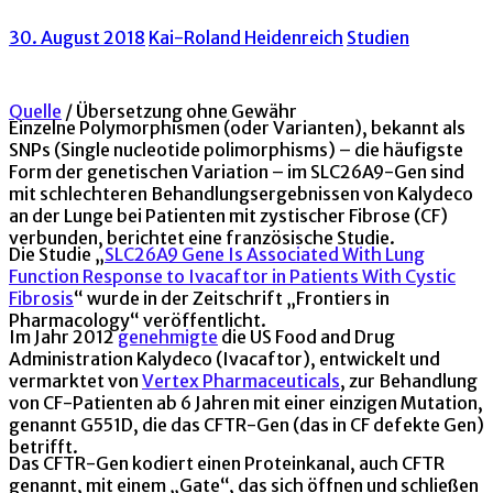
30. August 2018
Kai-Roland Heidenreich
Studien
Quelle
/ Übersetzung ohne Gewähr
Einzelne Polymorphismen (oder Varianten), bekannt als
SNPs (Single nucleotide polimorphisms) – die häufigste
Form der genetischen Variation – im SLC26A9-Gen sind
mit schlechteren Behandlungsergebnissen von Kalydeco
an der Lunge bei Patienten mit zystischer Fibrose (CF)
verbunden, berichtet eine französische Studie.
Die Studie „
SLC26A9 Gene Is Associated With Lung
Function Response to Ivacaftor in Patients With Cystic
Fibrosis
“ wurde in der Zeitschrift „Frontiers in
Pharmacology“ veröffentlicht.
Im Jahr 2012
genehmigte
die US Food and Drug
Administration Kalydeco (Ivacaftor), entwickelt und
vermarktet von
Vertex Pharmaceuticals
, zur Behandlung
von CF-Patienten ab 6 Jahren mit einer einzigen Mutation,
genannt G551D, die das CFTR-Gen (das in CF defekte Gen)
betrifft.
Das CFTR-Gen kodiert einen Proteinkanal, auch CFTR
genannt, mit einem „Gate“, das sich öffnen und schließen