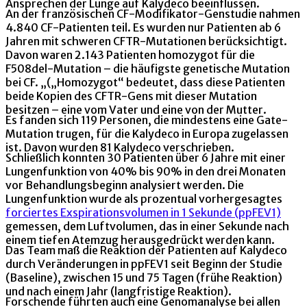
Ansprechen der Lunge auf Kalydeco beeinflussen.
An der französischen CF-Modifikator-Genstudie nahmen
4.840 CF-Patienten teil. Es wurden nur Patienten ab 6
Jahren mit schweren CFTR-Mutationen berücksichtigt.
Davon waren 2.143 Patienten homozygot für die
F508del-Mutation – die häufigste genetische Mutation
bei CF. „(„Homozygot“ bedeutet, dass diese Patienten
beide Kopien des CFTR-Gens mit dieser Mutation
besitzen – eine vom Vater und eine von der Mutter.
Es fanden sich 119 Personen, die mindestens eine Gate-
Mutation trugen, für die Kalydeco in Europa zugelassen
ist. Davon wurden 81 Kalydeco verschrieben.
Schließlich konnten 30 Patienten über 6 Jahre mit einer
Lungenfunktion von 40% bis 90% in den drei Monaten
vor Behandlungsbeginn analysiert werden. Die
Lungenfunktion wurde als prozentual vorhergesagtes
forciertes Exspirationsvolumen in 1 Sekunde (ppFEV1)
gemessen, dem Luftvolumen, das in einer Sekunde nach
einem tiefen Atemzug herausgedrückt werden kann.
Das Team maß die Reaktion der Patienten auf Kalydeco
durch Veränderungen in ppFEV1 seit Beginn der Studie
(Baseline), zwischen 15 und 75 Tagen (frühe Reaktion)
und nach einem Jahr (langfristige Reaktion).
Forschende führten auch eine Genomanalyse bei allen