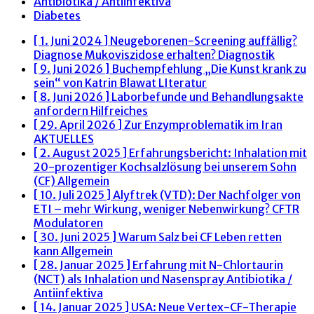
Antibiotika / Antiinfektiva
Diabetes
[ 1. Juni 2024 ]
Neugeborenen-Screening auffällig?
Diagnose Mukoviszidose erhalten?
Diagnostik
[ 9. Juni 2026 ]
Buchempfehlung „Die Kunst krank zu
sein“ von Katrin Blawat
LIteratur
[ 8. Juni 2026 ]
Laborbefunde und Behandlungsakte
anfordern
Hilfreiches
[ 29. April 2026 ]
Zur Enzymproblematik im Iran
AKTUELLES
[ 2. August 2025 ]
Erfahrungsbericht: Inhalation mit
20-prozentiger Kochsalzlösung bei unserem Sohn
(CF)
Allgemein
[ 10. Juli 2025 ]
Alyftrek (VTD): Der Nachfolger von
ETI – mehr Wirkung, weniger Nebenwirkung?
CFTR
Modulatoren
[ 30. Juni 2025 ]
Warum Salz bei CF Leben retten
kann
Allgemein
[ 28. Januar 2025 ]
Erfahrung mit N-Chlortaurin
(NCT) als Inhalation und Nasenspray
Antibiotika /
Antiinfektiva
[ 14. Januar 2025 ]
USA: Neue Vertex-CF-Therapie