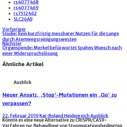
rs4077468
rs4077469
rs7512462
SLC26A9
Vorheriger
Studie: kein kurzfristig messbarer Nutzen für die Lunge
durch Atemwegsreinigungswesten
Nächster
Organspende: Merkel befürwortet Spahns Wunsch nach
einer Widerspruchslösung
Ähnliche Artikel
Ausblick
Neuer Ansatz, ‚Stop‘-Mutationen ein ‚Go‘ zu
verpassen?
22. Februar 2019
Kai-Roland Heidenreich
Ausblick
Könnte es eine neue Alternative zu CRISPR/CAS9-
Verfahren zur Behandlung von Stopmutationsbedingten