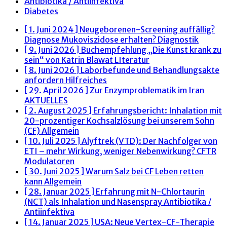
Antibiotika / Antiinfektiva
Diabetes
[ 1. Juni 2024 ]
Neugeborenen-Screening auffällig?
Diagnose Mukoviszidose erhalten?
Diagnostik
[ 9. Juni 2026 ]
Buchempfehlung „Die Kunst krank zu
sein“ von Katrin Blawat
LIteratur
[ 8. Juni 2026 ]
Laborbefunde und Behandlungsakte
anfordern
Hilfreiches
[ 29. April 2026 ]
Zur Enzymproblematik im Iran
AKTUELLES
[ 2. August 2025 ]
Erfahrungsbericht: Inhalation mit
20-prozentiger Kochsalzlösung bei unserem Sohn
(CF)
Allgemein
[ 10. Juli 2025 ]
Alyftrek (VTD): Der Nachfolger von
ETI – mehr Wirkung, weniger Nebenwirkung?
CFTR
Modulatoren
[ 30. Juni 2025 ]
Warum Salz bei CF Leben retten
kann
Allgemein
[ 28. Januar 2025 ]
Erfahrung mit N-Chlortaurin
(NCT) als Inhalation und Nasenspray
Antibiotika /
Antiinfektiva
[ 14. Januar 2025 ]
USA: Neue Vertex-CF-Therapie