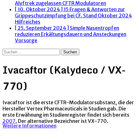
Alyftrek zugelassen
CFTR Modulatoren
[ 10. Oktober 2024 ]
15 Fragen & Antworten zur
Grippeschutzimpfung bei CF. Stand Oktober 2024
Hilfreiches
[ 25. September 2024 ]
Simple Nasentropfen
reduzieren Erkältungsdauern und Ansteckungen
Vorsorge
Suchen
nach:
Ivacaftor (Kalydeco / VX-
770)
Ivacaftor ist die erste CFTR-Modulatorsubstanz, die der
Hersteller Vertex Pharmaceuticals in Studien gab. Die
erste Erwähnung im Studienregister findet sich bereits
2007.
Der alternative Bezeichner ist VX-770.
Weitere Informationen