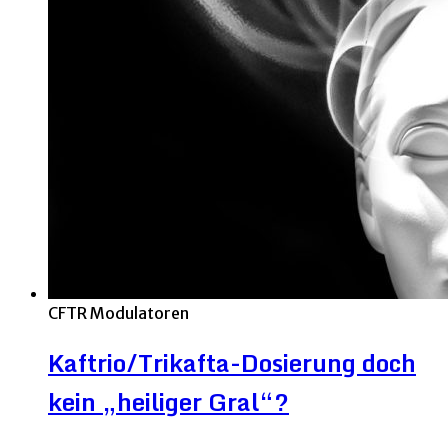
CFTR Modulatoren
Kaftrio/Trikafta-Dosierung doch
kein „heiliger Gral“?