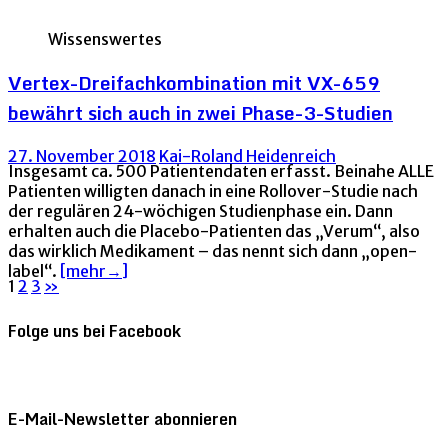
Wissenswertes
Vertex-Dreifachkombination mit VX-659
bewährt sich auch in zwei Phase-3-Studien
27. November 2018
Kai-Roland Heidenreich
Insgesamt ca. 500 Patientendaten erfasst. Beinahe ALLE
Patienten willigten danach in eine Rollover-Studie nach
der regulären 24-wöchigen Studienphase ein. Dann
erhalten auch die Placebo-Patienten das „Verum“, also
das wirklich Medikament – das nennt sich dann „open-
label“.
[mehr→]
Seitennummerierung
1
2
3
»
der
Folge uns bei Facebook
Beiträge
E-Mail-Newsletter abonnieren