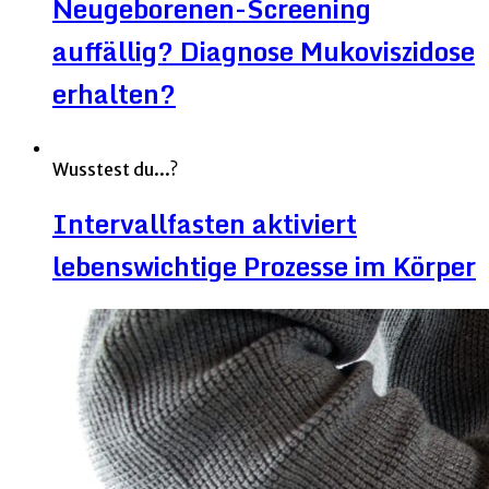
Neugeborenen-Screening
auffällig? Diagnose Mukoviszidose
erhalten?
Wusstest du...?
Intervallfasten aktiviert
lebenswichtige Prozesse im Körper