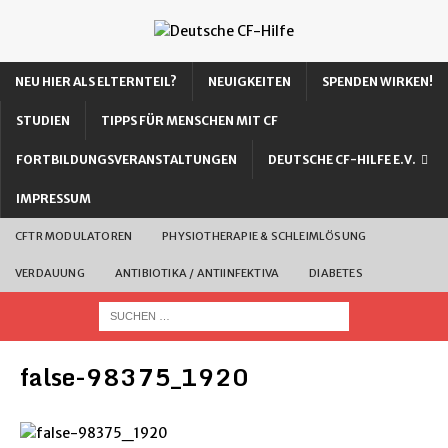
NEU HIER ALS ELTERNTEIL?
NEUIGKEITEN
SPENDEN WIRKEN!
STUDIEN
TIPPS FÜR MENSCHEN MIT CF
FORTBILDUNGSVERANSTALTUNGEN
DEUTSCHE CF-HILFE E.V.
IMPRESSUM
CFTR MODULATOREN
PHYSIOTHERAPIE & SCHLEIMLÖSUNG
VERDAUUNG
ANTIBIOTIKA / ANTIINFEKTIVA
DIABETES
false-98375_1920