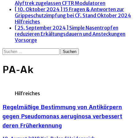
Alyftrek zugelassen
CFTR Modulatoren
[ 10. Oktober 2024 ]
15 Fragen & Antworten zur
Grippeschutzimpfung bei CF. Stand Oktober 2024
Hilfreiches
[ 25. September 2024 ]
Simple Nasentropfen
reduzieren Erkältungsdauern und Ansteckungen
Vorsorge
Suchen
nach:
PA-Ak
Hilfreiches
Regelmäßige Bestimmung von Antikörpern
gegen Pseudomonas aeruginosa verbessert
deren Früherkennung