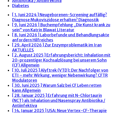
Antibiotika / Antiinfektiva
Diabetes
[ 1. Juni 2024 ]
Neugeborenen-Screening auffällig?
Diagnose Mukoviszidose erhalten?
Diagnostik
[ 9. Juni 2026 ]
Buchempfehlung „Die Kunst krank zu
sein“ von Katrin Blawat
LIteratur
[ 8. Juni 2026 ]
Laborbefunde und Behandlungsakte
anfordern
Hilfreiches
[ 29. April 2026 ]
Zur Enzymproblematik im Iran
AKTUELLES
[ 2. August 2025 ]
Erfahrungsbericht: Inhalation mit
20-prozentiger Kochsalzlösung bei unserem Sohn
(CF)
Allgemein
[ 10. Juli 2025 ]
Alyftrek (VTD): Der Nachfolger von
ETI – mehr Wirkung, weniger Nebenwirkung?
CFTR
Modulatoren
[ 30. Juni 2025 ]
Warum Salz bei CF Leben retten
kann
Allgemein
[ 28. Januar 2025 ]
Erfahrung mit N-Chlortaurin
(NCT) als Inhalation und Nasenspray
Antibiotika /
Antiinfektiva
[ 14. Januar 2025 ]
USA: Neue Vertex-CF-Therapie