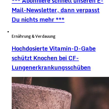
*** Abonniere schnell unseren E-
Mail-Newsletter, dann verpasst
Du nichts mehr ***
Ernährung & Verdauung
Hochdosierte Vitamin-D-Gabe
schützt Knochen bei CF-
Lungenerkrankungsschüben