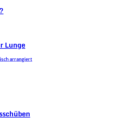
?
er Lunge
gsschüben