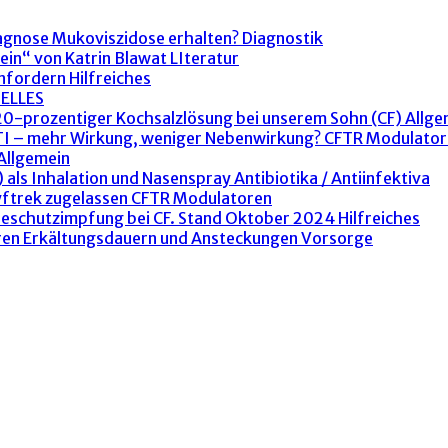
agnose Mukoviszidose erhalten?
Diagnostik
ein“ von Katrin Blawat
LIteratur
anfordern
Hilfreiches
ELLES
 20-prozentiger Kochsalzlösung bei unserem Sohn (CF)
Allge
ETI – mehr Wirkung, weniger Nebenwirkung?
CFTR Modulator
Allgemein
 als Inhalation und Nasenspray
Antibiotika / Antiinfektiva
yftrek zugelassen
CFTR Modulatoren
peschutzimpfung bei CF. Stand Oktober 2024
Hilfreiches
ren Erkältungsdauern und Ansteckungen
Vorsorge