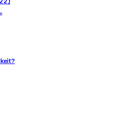
022)
keit?