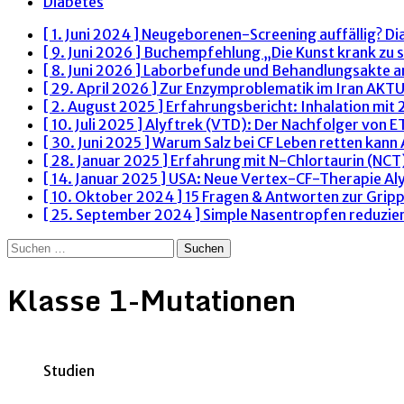
Diabetes
[ 1. Juni 2024 ]
Neugeborenen-Screening auffällig? Di
[ 9. Juni 2026 ]
Buchempfehlung „Die Kunst krank zu s
[ 8. Juni 2026 ]
Laborbefunde und Behandlungsakte 
[ 29. April 2026 ]
Zur Enzymproblematik im Iran
AKTU
[ 2. August 2025 ]
Erfahrungsbericht: Inhalation mit
[ 10. Juli 2025 ]
Alyftrek (VTD): Der Nachfolger von 
[ 30. Juni 2025 ]
Warum Salz bei CF Leben retten kann
[ 28. Januar 2025 ]
Erfahrung mit N-Chlortaurin (NCT)
[ 14. Januar 2025 ]
USA: Neue Vertex-CF-Therapie Al
[ 10. Oktober 2024 ]
15 Fragen & Antworten zur Grip
[ 25. September 2024 ]
Simple Nasentropfen reduzie
Suchen
nach:
Klasse 1-Mutationen
Studien