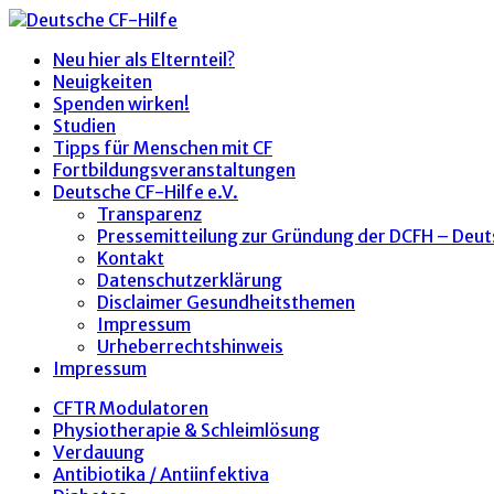
Neu hier als Elternteil?
Neuigkeiten
Spenden wirken!
Studien
Tipps für Menschen mit CF
Fortbildungsveranstaltungen
Deutsche CF-Hilfe e.V.
Transparenz
Pressemitteilung zur Gründung der DCFH – Deut
Kontakt
Datenschutzerklärung
Disclaimer Gesundheitsthemen
Impressum
Urheberrechtshinweis
Impressum
CFTR Modulatoren
Physiotherapie & Schleimlösung
Verdauung
Antibiotika / Antiinfektiva