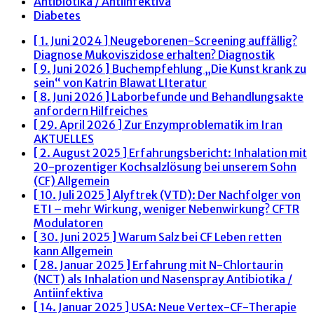
Antibiotika / Antiinfektiva
Diabetes
[ 1. Juni 2024 ]
Neugeborenen-Screening auffällig?
Diagnose Mukoviszidose erhalten?
Diagnostik
[ 9. Juni 2026 ]
Buchempfehlung „Die Kunst krank zu
sein“ von Katrin Blawat
LIteratur
[ 8. Juni 2026 ]
Laborbefunde und Behandlungsakte
anfordern
Hilfreiches
[ 29. April 2026 ]
Zur Enzymproblematik im Iran
AKTUELLES
[ 2. August 2025 ]
Erfahrungsbericht: Inhalation mit
20-prozentiger Kochsalzlösung bei unserem Sohn
(CF)
Allgemein
[ 10. Juli 2025 ]
Alyftrek (VTD): Der Nachfolger von
ETI – mehr Wirkung, weniger Nebenwirkung?
CFTR
Modulatoren
[ 30. Juni 2025 ]
Warum Salz bei CF Leben retten
kann
Allgemein
[ 28. Januar 2025 ]
Erfahrung mit N-Chlortaurin
(NCT) als Inhalation und Nasenspray
Antibiotika /
Antiinfektiva
[ 14. Januar 2025 ]
USA: Neue Vertex-CF-Therapie