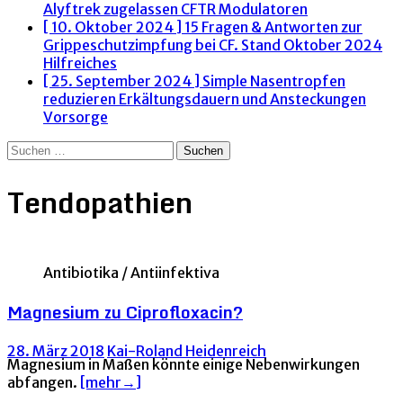
Alyftrek zugelassen
CFTR Modulatoren
[ 10. Oktober 2024 ]
15 Fragen & Antworten zur
Grippeschutzimpfung bei CF. Stand Oktober 2024
Hilfreiches
[ 25. September 2024 ]
Simple Nasentropfen
reduzieren Erkältungsdauern und Ansteckungen
Vorsorge
Suchen
nach:
Tendopathien
Antibiotika / Antiinfektiva
Magnesium zu Ciprofloxacin?
28. März 2018
Kai-Roland Heidenreich
Magnesium in Maßen könnte einige Nebenwirkungen
abfangen.
[mehr→]