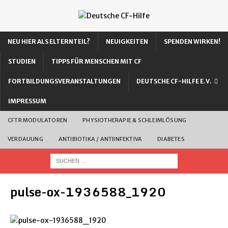
NEU HIER ALS ELTERNTEIL?
NEUIGKEITEN
SPENDEN WIRKEN!
STUDIEN
TIPPS FÜR MENSCHEN MIT CF
FORTBILDUNGSVERANSTALTUNGEN
DEUTSCHE CF-HILFE E.V.
IMPRESSUM
CFTR MODULATOREN
PHYSIOTHERAPIE & SCHLEIMLÖSUNG
VERDAUUNG
ANTIBIOTIKA / ANTIINFEKTIVA
DIABETES
pulse-ox-1936588_1920