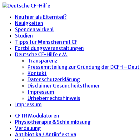
Neu hier als Elternteil?
Neuigkeiten
Spenden wirken!
Studien
Tipps für Menschen mit CF
Fortbildungsveranstaltungen
Deutsche CF-Hilfe e.V.
Transparenz
Pressemitteilung zur Gründung der DCFH – Deut
Kontakt
Datenschutzerklärung
Disclaimer Gesundheitsthemen
Impressum
Urheberrechtshinweis
Impressum
CFTR Modulatoren
Physiotherapie & Schleimlösung
Verdauung
Antibiotika / Antiinfektiva