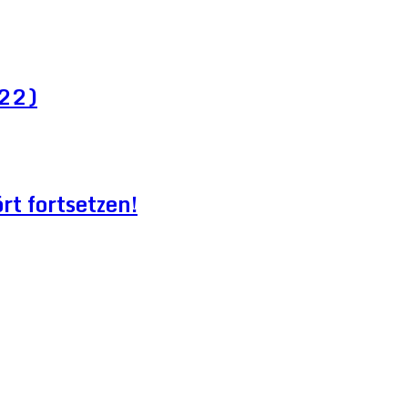
022)
t fortsetzen!