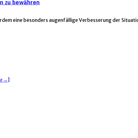
on zu bewähren
rdem eine besonders augenfällige Verbesserung der Situat
hr→]