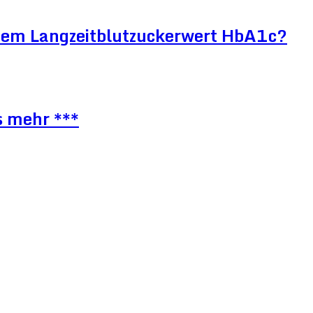
htem Langzeitblutzuckerwert HbA1c?
s mehr ***