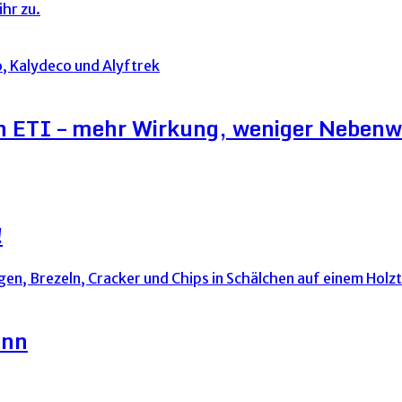
hr zu.
on ETI – mehr Wirkung, weniger Neben
!
ann