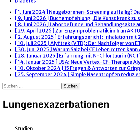
Diabetes
[ 1. Juni 2024 ]
Neugeborenen-Screening auffällig? Di
[ 9. Juni 2026 ]
Buchempfehlung „Die Kunst krank zu s
[ 8. Juni 2026 ]
Laborbefunde und Behandlungsakte 
[ 29. April 2026 ]
Zur Enzymproblematik im Iran
AKTU
[ 2. August 2025 ]
Erfahrungsbericht: Inhalation mit
[ 10. Juli 2025 ]
Alyftrek (VTD): Der Nachfolger von 
[ 30. Juni 2025 ]
Warum Salz bei CF Leben retten kann
[ 28. Januar 2025 ]
Erfahrung mit N-Chlortaurin (NCT)
[ 14. Januar 2025 ]
USA: Neue Vertex-CF-Therapie Al
[ 10. Oktober 2024 ]
15 Fragen & Antworten zur Grip
[ 25. September 2024 ]
Simple Nasentropfen reduzie
Suchen
nach:
Lungenexazerbationen
Studien