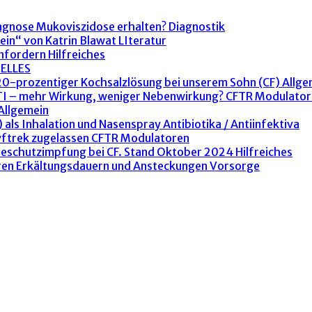
agnose Mukoviszidose erhalten?
Diagnostik
ein“ von Katrin Blawat
LIteratur
anfordern
Hilfreiches
ELLES
 20-prozentiger Kochsalzlösung bei unserem Sohn (CF)
Allge
ETI – mehr Wirkung, weniger Nebenwirkung?
CFTR Modulator
Allgemein
 als Inhalation und Nasenspray
Antibiotika / Antiinfektiva
yftrek zugelassen
CFTR Modulatoren
peschutzimpfung bei CF. Stand Oktober 2024
Hilfreiches
ren Erkältungsdauern und Ansteckungen
Vorsorge