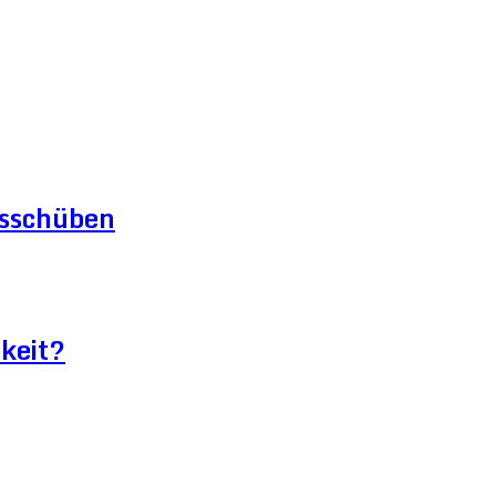
gsschüben
keit?