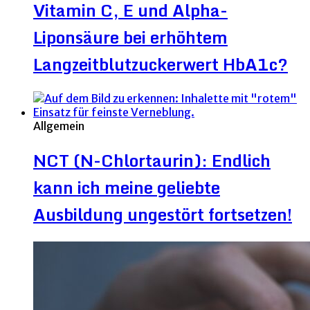
Vitamin C, E und Alpha-
Liponsäure bei erhöhtem
Langzeitblutzuckerwert HbA1c?
Allgemein
NCT (N-Chlortaurin): Endlich
kann ich meine geliebte
Ausbildung ungestört fortsetzen!