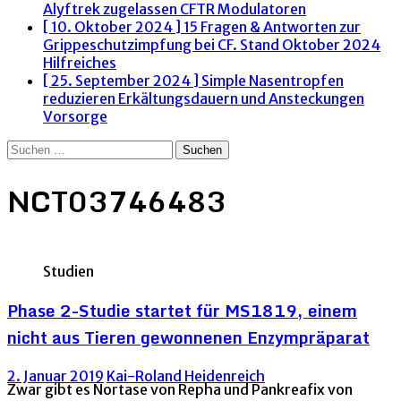
Alyftrek zugelassen
CFTR Modulatoren
[ 10. Oktober 2024 ]
15 Fragen & Antworten zur
Grippeschutzimpfung bei CF. Stand Oktober 2024
Hilfreiches
[ 25. September 2024 ]
Simple Nasentropfen
reduzieren Erkältungsdauern und Ansteckungen
Vorsorge
Suchen
nach:
NCT03746483
Studien
Phase 2-Studie startet für MS1819, einem
nicht aus Tieren gewonnenen Enzympräparat
2. Januar 2019
Kai-Roland Heidenreich
Zwar gibt es Nortase von Repha und Pankreafix von