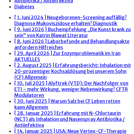
Antibiotika / Antiinfektiva
Diabetes
[ 1. Juni 2024 ]
Neugeborenen-Screening auffällig?
Diagnose Mukoviszidose erhalten?
Diagnostik
[ 9. Juni 2026 ]
Buchempfehlung „Die Kunst krank zu
sein“ von Katrin Blawat
LIteratur
[ 8. Juni 2026 ]
Laborbefunde und Behandlungsakte
anfordern
Hilfreiches
[ 29. April 2026 ]
Zur Enzymproblematik im Iran
AKTUELLES
[ 2. August 2025 ]
Erfahrungsbericht: Inhalation mit
20-prozentiger Kochsalzlösung bei unserem Sohn
(CF)
Allgemein
[ 10. Juli 2025 ]
Alyftrek (VTD): Der Nachfolger von
ETI – mehr Wirkung, weniger Nebenwirkung?
CFTR
Modulatoren
[ 30. Juni 2025 ]
Warum Salz bei CF Leben retten
kann
Allgemein
[ 28. Januar 2025 ]
Erfahrung mit N-Chlortaurin
(NCT) als Inhalation und Nasenspray
Antibiotika /
Antiinfektiva
[ 14. Januar 2025 ]
USA: Neue Vertex-CF-Therapie