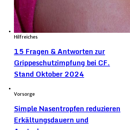
Hilfreiches
15 Fragen & Antworten zur
Grippeschutzimpfung bei CF.
Stand Oktober 2024
Vorsorge
Simple Nasentropfen reduzieren
Erkältungsdauern und