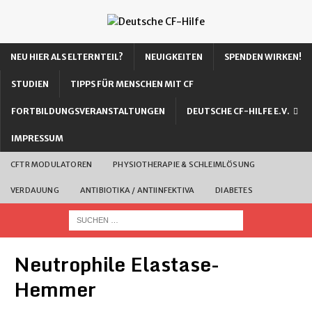
NEU HIER ALS ELTERNTEIL?
NEUIGKEITEN
SPENDEN WIRKEN!
STUDIEN
TIPPS FÜR MENSCHEN MIT CF
FORTBILDUNGSVERANSTALTUNGEN
DEUTSCHE CF-HILFE E.V.
IMPRESSUM
CFTR MODULATOREN
PHYSIOTHERAPIE & SCHLEIMLÖSUNG
VERDAUUNG
ANTIBIOTIKA / ANTIINFEKTIVA
DIABETES
Neutrophile Elastase-
Hemmer