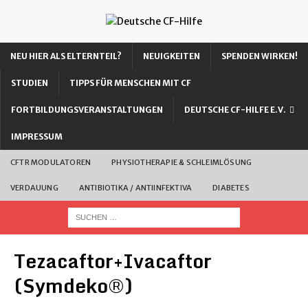
NEU HIER ALS ELTERNTEIL?
NEUIGKEITEN
SPENDEN WIRKEN!
STUDIEN
TIPPS FÜR MENSCHEN MIT CF
FORTBILDUNGSVERANSTALTUNGEN
DEUTSCHE CF-HILFE E.V.
IMPRESSUM
CFTR MODULATOREN
PHYSIOTHERAPIE & SCHLEIMLÖSUNG
VERDAUUNG
ANTIBIOTIKA / ANTIINFEKTIVA
DIABETES
Tezacaftor+Ivacaftor
(Symdeko®)