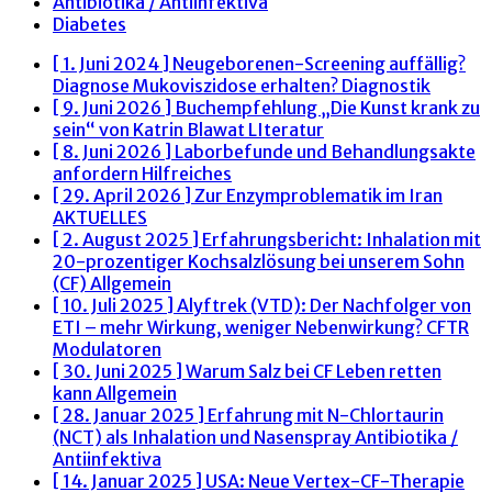
Antibiotika / Antiinfektiva
Diabetes
[ 1. Juni 2024 ]
Neugeborenen-Screening auffällig?
Diagnose Mukoviszidose erhalten?
Diagnostik
[ 9. Juni 2026 ]
Buchempfehlung „Die Kunst krank zu
sein“ von Katrin Blawat
LIteratur
[ 8. Juni 2026 ]
Laborbefunde und Behandlungsakte
anfordern
Hilfreiches
[ 29. April 2026 ]
Zur Enzymproblematik im Iran
AKTUELLES
[ 2. August 2025 ]
Erfahrungsbericht: Inhalation mit
20-prozentiger Kochsalzlösung bei unserem Sohn
(CF)
Allgemein
[ 10. Juli 2025 ]
Alyftrek (VTD): Der Nachfolger von
ETI – mehr Wirkung, weniger Nebenwirkung?
CFTR
Modulatoren
[ 30. Juni 2025 ]
Warum Salz bei CF Leben retten
kann
Allgemein
[ 28. Januar 2025 ]
Erfahrung mit N-Chlortaurin
(NCT) als Inhalation und Nasenspray
Antibiotika /
Antiinfektiva
[ 14. Januar 2025 ]
USA: Neue Vertex-CF-Therapie