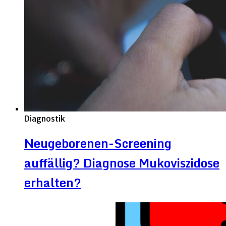
Diagnostik
Neugeborenen-Screening
auffällig? Diagnose Mukoviszidose
erhalten?