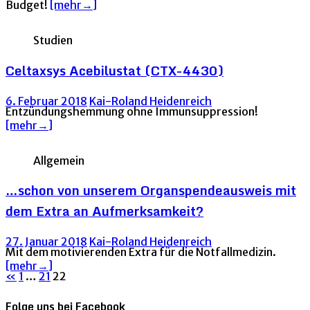
Budget!
[mehr→]
Studien
Celtaxsys Acebilustat (CTX-4430)
6. Februar 2018
Kai-Roland Heidenreich
Entzündungshemmung ohne Immunsuppression!
[mehr→]
Allgemein
…schon von unserem Organspendeausweis mit
dem Extra an Aufmerksamkeit?
27. Januar 2018
Kai-Roland Heidenreich
Mit dem motivierenden Extra für die Notfallmedizin.
[mehr→]
Seitennummerierung
«
1
…
21
22
der
Folge uns bei Facebook