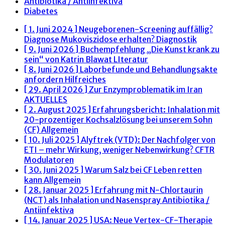
Antibiotika / Antiinfektiva
Diabetes
[ 1. Juni 2024 ]
Neugeborenen-Screening auffällig?
Diagnose Mukoviszidose erhalten?
Diagnostik
[ 9. Juni 2026 ]
Buchempfehlung „Die Kunst krank zu
sein“ von Katrin Blawat
LIteratur
[ 8. Juni 2026 ]
Laborbefunde und Behandlungsakte
anfordern
Hilfreiches
[ 29. April 2026 ]
Zur Enzymproblematik im Iran
AKTUELLES
[ 2. August 2025 ]
Erfahrungsbericht: Inhalation mit
20-prozentiger Kochsalzlösung bei unserem Sohn
(CF)
Allgemein
[ 10. Juli 2025 ]
Alyftrek (VTD): Der Nachfolger von
ETI – mehr Wirkung, weniger Nebenwirkung?
CFTR
Modulatoren
[ 30. Juni 2025 ]
Warum Salz bei CF Leben retten
kann
Allgemein
[ 28. Januar 2025 ]
Erfahrung mit N-Chlortaurin
(NCT) als Inhalation und Nasenspray
Antibiotika /
Antiinfektiva
[ 14. Januar 2025 ]
USA: Neue Vertex-CF-Therapie