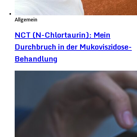
Allgemein
NCT (N-Chlortaurin): Mein
Durchbruch in der Mukoviszidose-
Behandlung