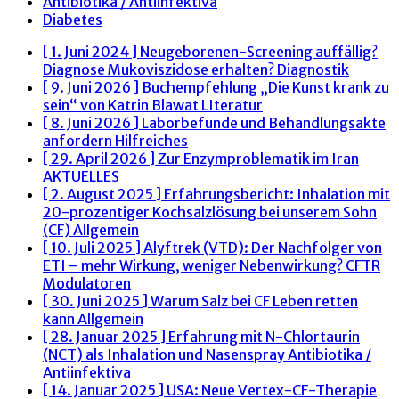
Antibiotika / Antiinfektiva
Diabetes
[ 1. Juni 2024 ]
Neugeborenen-Screening auffällig?
Diagnose Mukoviszidose erhalten?
Diagnostik
[ 9. Juni 2026 ]
Buchempfehlung „Die Kunst krank zu
sein“ von Katrin Blawat
LIteratur
[ 8. Juni 2026 ]
Laborbefunde und Behandlungsakte
anfordern
Hilfreiches
[ 29. April 2026 ]
Zur Enzymproblematik im Iran
AKTUELLES
[ 2. August 2025 ]
Erfahrungsbericht: Inhalation mit
20-prozentiger Kochsalzlösung bei unserem Sohn
(CF)
Allgemein
[ 10. Juli 2025 ]
Alyftrek (VTD): Der Nachfolger von
ETI – mehr Wirkung, weniger Nebenwirkung?
CFTR
Modulatoren
[ 30. Juni 2025 ]
Warum Salz bei CF Leben retten
kann
Allgemein
[ 28. Januar 2025 ]
Erfahrung mit N-Chlortaurin
(NCT) als Inhalation und Nasenspray
Antibiotika /
Antiinfektiva
[ 14. Januar 2025 ]
USA: Neue Vertex-CF-Therapie