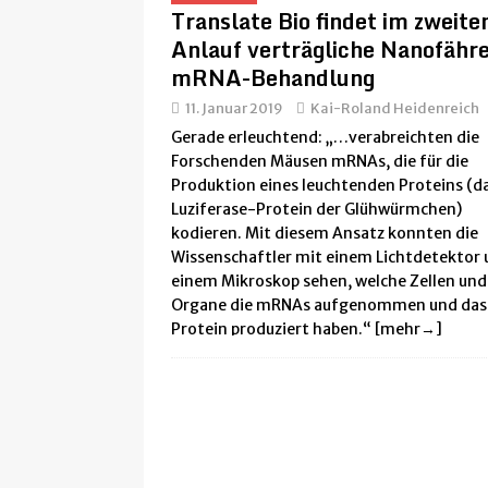
Translate Bio findet im zweite
Anlauf verträgliche Nanofähre
mRNA-Behandlung
11. Januar 2019
Kai-Roland Heidenreich
Gerade erleuchtend: „…verabreichten die
Forschenden Mäusen mRNAs, die für die
Produktion eines leuchtenden Proteins (d
Luziferase-Protein der Glühwürmchen)
kodieren. Mit diesem Ansatz konnten die
Wissenschaftler mit einem Lichtdetektor
einem Mikroskop sehen, welche Zellen und
Organe die mRNAs aufgenommen und das
Protein produziert haben.“
[mehr→]