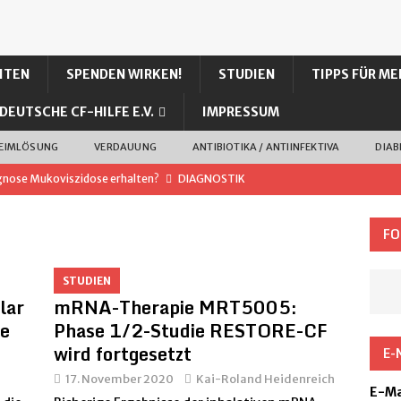
ITEN
SPENDEN WIRKEN!
STUDIEN
TIPPS FÜR ME
DEUTSCHE CF-HILFE E.V.
IMPRESSUM
LEIMLÖSUNG
VERDAUUNG
ANTIBIOTIKA / ANTIINFEKTIVA
DIAB
gnose Mukoviszidose erhalten?
DIAGNOSTIK
in“ von Katrin Blawat
LITERATUR
FO
fordern
HILFREICHES
UELLES
STUDIEN
lar
mRNA-Therapie MRT5005:
0-prozentiger Kochsalzlösung bei unserem Sohn (CF)
le
Phase 1/2-Studie RESTORE-CF
wird fortgesetzt
E-
I – mehr Wirkung, weniger Nebenwirkung?
CFTR
17. November 2020
Kai-Roland Heidenreich
E-Ma