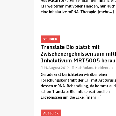
Aus Ivacaftor-Lizenzeinnahmen finanziert
CFF weiterhin mit vollen Händen, nun auch
[ 30. Juni 2025 ]
Warum Salz bei CF Leben retten kann
eine inhalative mRNA-Therapie.
[mehr→]
[ 28. Januar 2025 ]
Erfahrung mit N-Chlortaurin (NCT) 
[ 14. Januar 2025 ]
USA: Neue Vertex-CF-Therapie Alyf
[ 10. Oktober 2024 ]
15 Fragen & Antworten zur Gripp
STUDIEN
[ 25. September 2024 ]
Simple Nasentropfen reduzier
Translate Bio platzt mit
Zwischenergebnissen zum m
Inhalativum MRT5005 herau
15. August 2019
Kai-Roland Heidenreich
Gerade erst berichteten wir über einen
Forschungskontrakt der CFF mit Arcturus 
dessen mRNA-Behandlung, da kommt auc
schon Translate Bio mit sensationellen
Ergebnissen um die Ecke.
[mehr→]
AUSBLICK