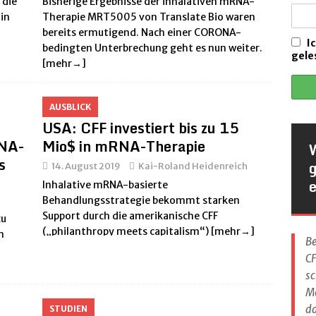
 die
Bisherige Ergebnisse der inhalativen mRNA-
 in
Therapie MRT5005 von Translate Bio waren
ALLGEMEIN
bereits ermutigend. Nach einer CORONA-
als Inhalation und Nasenspray
ANTIBIOTIKA / ANTIINFEKTIVA
I
bedingten Unterbrechung geht es nun weiter.
gele
[mehr→]
trek zugelassen
CFTR MODULATOREN
eschutzimpfung bei CF. Stand Oktober 2024
HILFREICHES
AUSBLICK
en Erkältungsdauern und Ansteckungen
VORSORGE
USA: CFF investiert bis zu 15
RNA-
Mio$ in mRNA-Therapie
s
14. August 2019
Kai-Roland Heidenreich
e
Inhalative mRNA-basierte
Behandlungsstrategie bekommt starken
Support durch die amerikanische CFF
zu
(„philanthropy meets capitalism“)
[mehr→]
h
Be
CF
sc
M
da
STUDIEN