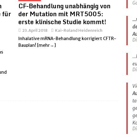
G
n
CF-Behandlung unabhängig von
 für
der Mutation mit MRT5005:
..
erste klinische Studie kommt!
de
23. April 2018
Kai-Roland Heidenreich
A
Inhalative mRNA-Behandlung korrigiert CFTR-
Di
Bauplan!
[mehr→]
as
..
eu
Di
 und
Vi
A
ta
ge
ge
Ko
Di