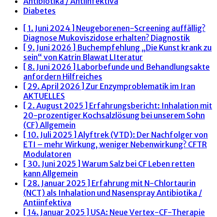
Antibiotika / Antiinfektiva
Diabetes
[ 1. Juni 2024 ]
Neugeborenen-Screening auffällig?
Diagnose Mukoviszidose erhalten?
Diagnostik
[ 9. Juni 2026 ]
Buchempfehlung „Die Kunst krank zu
sein“ von Katrin Blawat
LIteratur
[ 8. Juni 2026 ]
Laborbefunde und Behandlungsakte
anfordern
Hilfreiches
[ 29. April 2026 ]
Zur Enzymproblematik im Iran
AKTUELLES
[ 2. August 2025 ]
Erfahrungsbericht: Inhalation mit
20-prozentiger Kochsalzlösung bei unserem Sohn
(CF)
Allgemein
[ 10. Juli 2025 ]
Alyftrek (VTD): Der Nachfolger von
ETI – mehr Wirkung, weniger Nebenwirkung?
CFTR
Modulatoren
[ 30. Juni 2025 ]
Warum Salz bei CF Leben retten
kann
Allgemein
[ 28. Januar 2025 ]
Erfahrung mit N-Chlortaurin
(NCT) als Inhalation und Nasenspray
Antibiotika /
Antiinfektiva
[ 14. Januar 2025 ]
USA: Neue Vertex-CF-Therapie