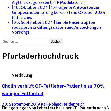
Alyftrek zugelassen
CFTR Modulatoren
[ 10. Oktober 2024 ]
15 Fragen & Antworten zur
Grippeschutzimpfung bei CF. Stand Oktober 2024
Hilfreiches
[ 25. September 2024 ]
Simple Nasentropfen
reduzieren Erkältungsdauern und Ansteckungen
Vorsorge
Suchen
nach:
Pfortaderhochdruck
Verdauung
Cholin verhilft CF-Fettleber-Patientin zu 70%
weniger Fettanteil
30. September 2019
Kai-Roland Heidenreich
Einlagerungen von Leberfett bei einer CF-Patientin nach 3