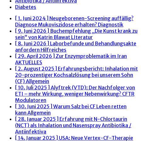
Antibiotika / Antiinfektiva
Diabetes
[ 1. Juni 2024 ]
Neugeborenen-Screening auffällig?
Diagnose Mukoviszidose erhalten?
Diagnostik
[ 9. Juni 2026 ]
Buchempfehlung „Die Kunst krank zu
sein“ von Katrin Blawat
LIteratur
[ 8. Juni 2026 ]
Laborbefunde und Behandlungsakte
anfordern
Hilfreiches
[ 29. April 2026 ]
Zur Enzymproblematik im Iran
AKTUELLES
[ 2. August 2025 ]
Erfahrungsbericht: Inhalation mit
20-prozentiger Kochsalzlösung bei unserem Sohn
(CF)
Allgemein
[ 10. Juli 2025 ]
Alyftrek (VTD): Der Nachfolger von
ETI – mehr Wirkung, weniger Nebenwirkung?
CFTR
Modulatoren
[ 30. Juni 2025 ]
Warum Salz bei CF Leben retten
kann
Allgemein
[ 28. Januar 2025 ]
Erfahrung mit N-Chlortaurin
(NCT) als Inhalation und Nasenspray
Antibiotika /
Antiinfektiva
[ 14. Januar 2025 ]
USA: Neue Vertex-CF-Therapie