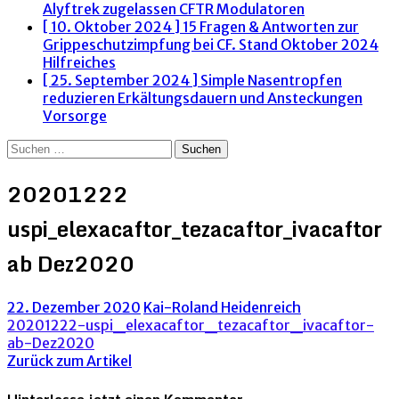
Alyftrek zugelassen
CFTR Modulatoren
[ 10. Oktober 2024 ]
15 Fragen & Antworten zur
Grippeschutzimpfung bei CF. Stand Oktober 2024
Hilfreiches
[ 25. September 2024 ]
Simple Nasentropfen
reduzieren Erkältungsdauern und Ansteckungen
Vorsorge
Suchen
nach:
20201222
uspi_elexacaftor_tezacaftor_ivacaftor
ab Dez2020
22. Dezember 2020
Kai-Roland Heidenreich
20201222-uspi_elexacaftor_tezacaftor_ivacaftor-
ab-Dez2020
Zurück zum Artikel