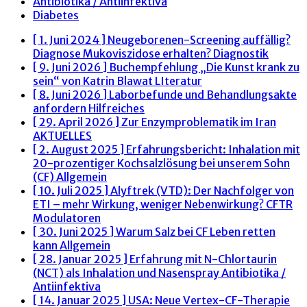
Antibiotika / Antiinfektiva
Diabetes
[ 1. Juni 2024 ]
Neugeborenen-Screening auffällig?
Diagnose Mukoviszidose erhalten?
Diagnostik
[ 9. Juni 2026 ]
Buchempfehlung „Die Kunst krank zu
sein“ von Katrin Blawat
LIteratur
[ 8. Juni 2026 ]
Laborbefunde und Behandlungsakte
anfordern
Hilfreiches
[ 29. April 2026 ]
Zur Enzymproblematik im Iran
AKTUELLES
[ 2. August 2025 ]
Erfahrungsbericht: Inhalation mit
20-prozentiger Kochsalzlösung bei unserem Sohn
(CF)
Allgemein
[ 10. Juli 2025 ]
Alyftrek (VTD): Der Nachfolger von
ETI – mehr Wirkung, weniger Nebenwirkung?
CFTR
Modulatoren
[ 30. Juni 2025 ]
Warum Salz bei CF Leben retten
kann
Allgemein
[ 28. Januar 2025 ]
Erfahrung mit N-Chlortaurin
(NCT) als Inhalation und Nasenspray
Antibiotika /
Antiinfektiva
[ 14. Januar 2025 ]
USA: Neue Vertex-CF-Therapie