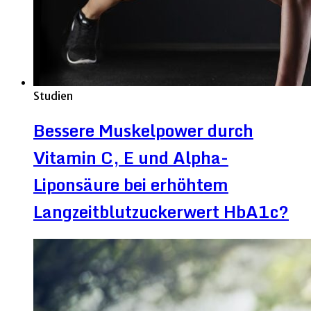
Studien
Bessere Muskelpower durch
Vitamin C, E und Alpha-
Liponsäure bei erhöhtem
Langzeitblutzuckerwert HbA1c?