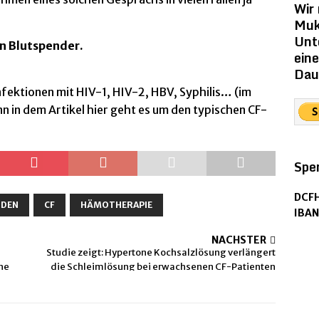
Wir
Muk
Unt
n Blutspender.
ein
Dau
nfektionen mit HIV-1, HIV-2, HBV, Syphilis… (im
enn in dem Artikel hier geht es um den typischen CF-
Spe
DCFH
NDEN
CF
HÄMOTHERAPIE
IBAN
NÄCHSTER
Studie zeigt: Hypertone Kochsalzlösung verlängert
ine
die Schleimlösung bei erwachsenen CF-Patienten