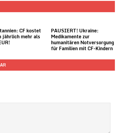
tannien: CF kostet
PAUSIERT! Ukraine:
n jährlich mehr als
Medikamente zur
EUR!
humanitären Notversorgung
für Familien mit CF-Kindern
TAR