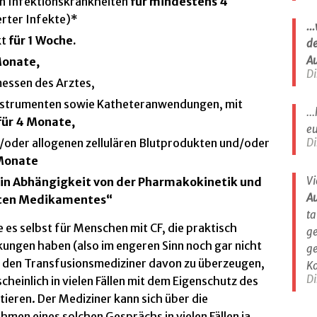
n Infektionskrankheiten
für mindestens 4
rter Infekte)*
..
kt
für 1 Woche.
de
A
Monate,
Di
essen des Arztes,
Instrumenten sowie Katheteranwendungen, mit
..
für 4 Monate,
eu
oder allogenen zellulären Blutprodukten und/oder
Di
 Monate
Vi
n Abhängigkeit von der Pharmakokinetik und
A
eten Medikamentes“
ta
e es selbst für Menschen mit CF, die praktisch
ge
kungen haben (also im engeren Sinn noch gar nicht
ge
 den Transfusionsmediziner davon zu überzeugen,
Ko
Di
heinlich in vielen Fällen mit dem Eigenschutz des
eren. Der Mediziner kann sich über die
men eines solchen Gesprächs in vielen Fällen ja