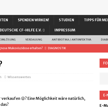
ITEN
SPENDEN WIRKEN!
STUDIEN
TIPPS FÜR ME
DEUTSCHE CF-HILFE E.V.
IMPRESSUM
LEIMLÖSUNG
VERDAUUNG
ANTIBIOTIKA / ANTIINFEKTIVA
DIAB
gnose Mukoviszidose erhalten?
DIAGNOSTIK
in“ von Katrin Blawat
LITERATUR
?
FO
fordern
HILFREICHES
UELLES
h
Wissenswertes
0-prozentiger Kochsalzlösung bei unserem Sohn (CF)
E-
I – mehr Wirkung, weniger Nebenwirkung?
CFTR
 verkaufen 😜? Eine Möglichkeit wäre natürlich,
 das?
E-Ma