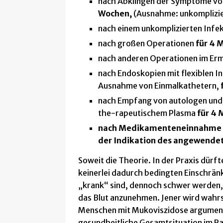
nach Abklingen der Symptome vo
Wochen,
(Ausnahme: unkomplizie
nach einem unkomplizierten Infe
nach großen Operationen
für 4 
nach anderen Operationen im Erm
nach Endoskopien mit flexiblen 
Ausnahme von Einmalkathetern,
nach Empfang von autologen und/
the-rapeutischem Plasma
für 4
nach Medikamenteneinnahme i
der Indikation des angewend
Soweit die Theorie. In der Praxis dürft
keinerlei dadurch bedingten Einschrän
„krank“ sind, dennoch schwer werden,
das Blut anzunehmen. Jener wird wahrsc
Menschen mit Mukoviszidose argumenti
gesundheitliche Gesamtsituation im Rah