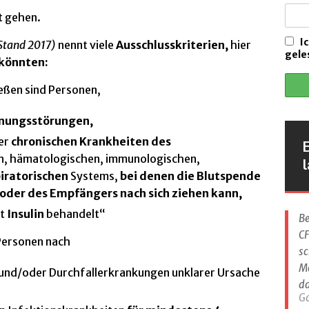
ht gehen.
ALLGEMEIN
als Inhalation und Nasenspray
ANTIBIOTIKA / ANTIINFEKTIVA
I
Stand 2017)
nennt viele
Ausschlusskriterien,
hier
gele
 könnten:
trek zugelassen
CFTR MODULATOREN
eschutzimpfung bei CF. Stand Oktober 2024
HILFREICHES
eßen sind Personen,
en Erkältungsdauern und Ansteckungen
VORSORGE
nnungsstörungen,
er
chronischen Krankheiten des
n, hämatologischen, immunologischen,
l
iratorischen
Systems,
bei denen die Blutspende
oder des Empfängers nach sich ziehen kann,
it
Insulin
behandelt“
Be
CF
Personen nach
sc
M
und/oder Durchfallerkrankungen unklarer Ursache
da
G