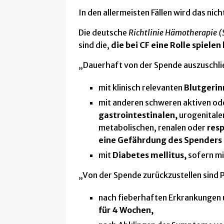
In den allermeisten Fällen wird das nic
[ 30. Juni 2025 ]
Warum Salz bei CF Leben retten kann
[ 28. Januar 2025 ]
Erfahrung mit N-Chlortaurin (NCT) 
Die deutsche
Richtlinie Hämotherapie (
sind die,
die bei CF eine Rolle spielen
[ 14. Januar 2025 ]
USA: Neue Vertex-CF-Therapie Alyf
[ 10. Oktober 2024 ]
15 Fragen & Antworten zur Gripp
„Dauerhaft von der Spende auszuschli
[ 25. September 2024 ]
Simple Nasentropfen reduzier
mit klinisch relevanten
Blutgeri
mit anderen schweren aktiven od
gastrointestinalen,
urogenitale
metabolischen, renalen oder
resp
eine Gefährdung des Spenders 
mit
Diabetes mellitus,
sofern m
„Von der Spende zurückzustellen sind 
nach fieberhaften Erkrankungen 
für 4 Wochen,